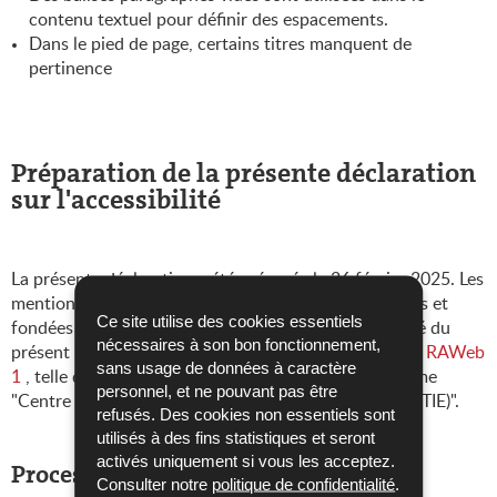
contenu textuel pour définir des espacements.
Dans le pied de page, certains titres manquent de
pertinence
Préparation de la présente déclaration
sur l'accessibilité
La présente déclaration a été préparée le
26 février 2025
. Les
mentions figurant dans cette déclaration sont exactes et
Ce site utilise des cookies essentiels
fondées sur une évaluation effective de la conformité du
nécessaires à son bon fonctionnement,
présent site internet avec les exigences fixées dans le
RAWeb
sans usage de données à caractère
1
, telle qu'une auto-évaluation réalisée par l'organisme
personnel, et ne pouvant pas être
"Centre des technologies de l'information de l'Etat (CTIE)".
refusés. Des cookies non essentiels sont
utilisés à des fins statistiques et seront
activés uniquement si vous les acceptez.
Processus de contrôle
Consulter notre
politique de confidentialité
.