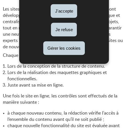
Les sites réalisés dans le cadre du référentiel Renow sont
J'accepte
développés dans un cadre et une architecture générique et
centralisée, en suivant les processus de gestion de projets,
tout en respectant la
liste de contrôle Renow
. Pour garantir
Je refuse
une neutralité, nous faisons régulièrement appel à des
experts "accessibilité" pour vérifier la conformité de sites ou
de nouvelles fonctionnalités.
Gérer les cookies
Chaque site est évalué en plusieurs étapes :
Lors de la conception de la structure de contenu.
Lors de la réalisation des maquettes graphiques et
fonctionnelles.
Juste avant sa mise en ligne.
Une fois le site en ligne, les contrôles sont effectués de la
manière suivante :
à chaque nouveau contenu, la rédaction vérifie l’accès à
l’ensemble du contenu avant qu’il ne soit publié ;
chaque nouvelle fonctionnalité du site est évaluée avant